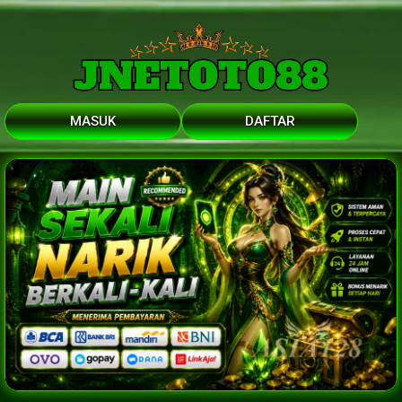
MASUK
DAFTAR